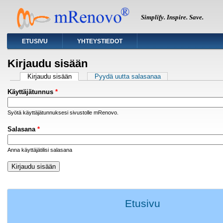
Simplify. Inspire. Save.
ETUSIVU
YHTEYSTIEDOT
Kirjaudu sisään
Ensisijaiset välilehdet
Kirjaudu sisään
(active tab)
Pyydä uutta salasanaa
Käyttäjätunnus
*
Syötä käyttäjätunnuksesi sivustolle mRenovo.
Salasana
*
Anna käyttäjätilisi salasana
Etusivu